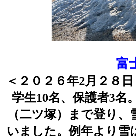
富
＜
２０２６
年
2
月２８
日
学生
10
名、保護者
3
名
（二ツ塚）まで登り、
いました。例年より雪