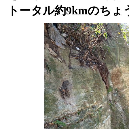
トータル約
9km
のちょ