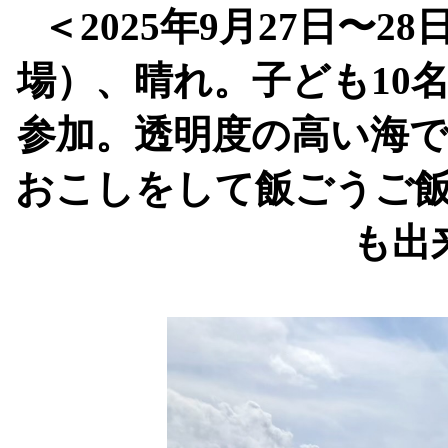
＜
2025
年
9
月
27
日〜
28
場）、晴れ。子ども
10
参加。透明度の高い海
おこしをして飯ごうご
も出