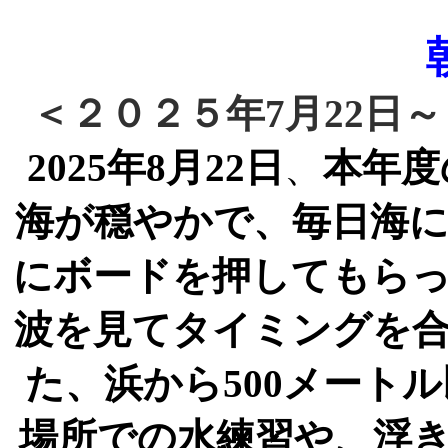
＜２０２５
年
7
月
22
日～
2025
年
8
月
22
日
、
本年度
海が穏やかで、毎日海
にボードを押してもら
波を見てタイミングを
た、浜から
500
メートル
場所での水練習や、浮