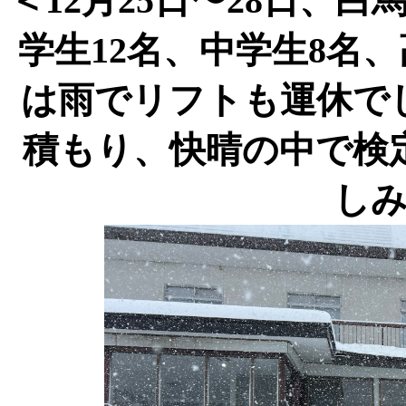
＜
12
月
25
日〜
28
日、白
学生
12
名、中学生
8
名、
は雨でリフトも運休で
積もり、快晴の中で検
し