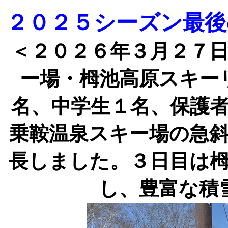
２０２５シーズン最後
＜２０２６年３月２７
ー場・栂池高原スキー
名、中学生１名、保護
乗鞍温泉スキー場の急
長しました。３日目は
し、豊富な積