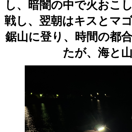
し、暗闇の中で火おこ
戦し、翌朝はキスとマ
鋸山に登り、時間の都
たが、海と