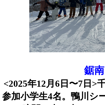
鋸南
<2025
年
12
月
6
日〜
7
日
>
参加小学生
4
名。鴨川シ